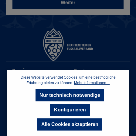
Weiter
Service
Fragen zum
Diese Website verwendet Cookies, um eine bestmögliche
Fanshop?
Erfahrung bieten zu können.
Mehr Informationen ...
AGB
Datenschutzerklärung
Nur technisch notwendige
shop@lfv.li
Impressum
Konfigurieren
Oder über unser
Kontaktformular
.
Alle Cookies akzeptieren
* Alle Preise inkl. gesetzl. Mehrwertsteuer zzgl.