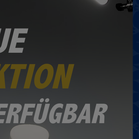
UE
KTION
VERFÜGBAR