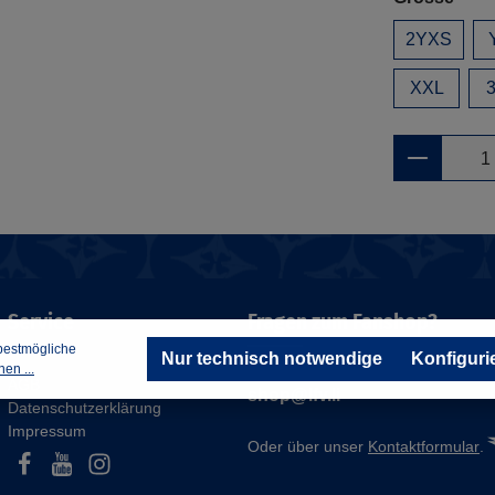
2YXS
XXL
Service
Fragen zum Fanshop?
bestmögliche
Nur technisch notwendige
Konfiguri
en ...
AGB
shop@lfv.li
Datenschutzerklärung
Impressum
Oder über unser
Kontaktformular
.