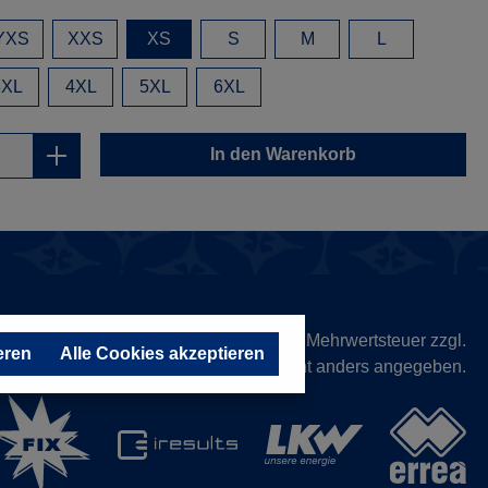
YXS
XXS
XS
S
M
L
3XL
4XL
5XL
6XL
In den Warenkorb
* Alle Preise inkl. gesetzl. Mehrwertsteuer zzgl.
eren
Alle Cookies akzeptieren
Versandkosten
, wenn nicht anders angegeben.