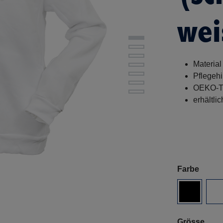
wei
Materia
Pflegehi
OEKO-TEX
erhältli
Farbe
Grösse